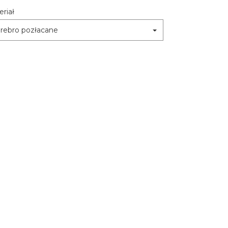
riał
rebro pozłacane