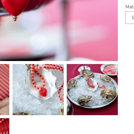
Mate
S