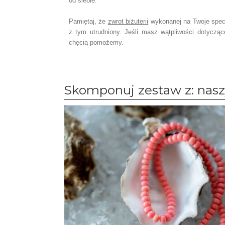
od siebie.
Pamiętaj, że
zwrot biżuterii
wykonanej na Twoje spec
z tym utrudniony. Jeśli masz wątpliwości dotyczą
chęcią pomożemy.
Skomponuj zestaw z: naszy