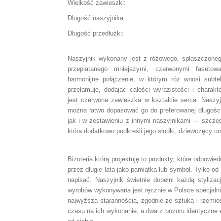
Wielkość zawieszki:
Długość naszyjnika:
Długość przedłużki:
Naszyjnik wykonany jest z różowego, spłaszczonego
przeplatanego mniejszymi, czerwonymi faseto
harmonijne połączenie, w którym róż wnosi subtel
przełamuje, dodając całości wyrazistości i charak
jest czerwona zawieszka w kształcie serca. Naszyj
można łatwo dopasować go do preferowanej długości.
jak i w zestawieniu z innymi naszyjnikami — szczeg
która dodatkowo podkreśli jego słodki, dziewczęcy ur
Biżuteria którą projektuję to produkty, które
odpowied
przez długie lata jako pamiątka lub symbol. Tylko od 
napisać. Naszyjnik świetnie dopełni każdą stylizac
wyrobów wykonywana jest ręcznie w Polsce specjaln
najwyższą starannością, zgodnie ze sztuką i rzemio
czasu na ich wykonanie, a dwa z pozoru identyczne 