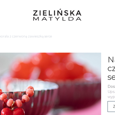
 korala z czerwoną zawieszką serce
N
c
s
Dos
Ups.
wypr
Z