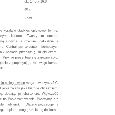
ok. 14,5 x 16,8 mm
40 cm
5 cm
 korala o gładkiej, opływowej formie,
wanymi kulkami. Tworzy to urocze,
ną słodycz, a czerwień delikatnie ją
teru. Centralnym akcentem kompozycji
nik posiada przedłużkę, dzięki czemu
 Pięknie prezentuje się zarówno solo,
ólnie z propozycją z różowego korala,
ok.
nio pielęgnowane
mogą towarzyszyć Ci
Ciebie zależy jaką historię chcesz nimi
ję, dodając jej charakteru. Większość
ie na Twoje zamówienie. Tworzymy je z
słem jubilerskim. Dlatego potrzebujemy
egzemplarze mogą różnić się delikatnie