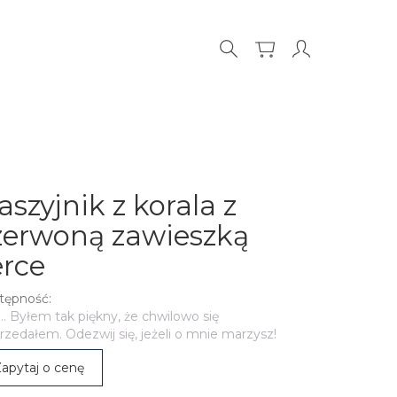
aszyjnik z korala z
zerwoną zawieszką
erce
tępność:
.. Byłem tak piękny, że chwilowo się
zedałem. Odezwij się, jeżeli o mnie marzysz!
apytaj o cenę