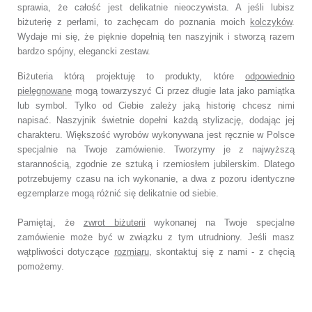
sprawia, że całość jest delikatnie nieoczywista. A jeśli lubisz
biżuterię z perłami, to zachęcam do poznania moich
kolczyków
.
Wydaje mi się, że pięknie dopełnią ten naszyjnik i stworzą razem
bardzo spójny, elegancki zestaw.
Biżuteria którą projektuję to produkty, które
odpowiednio
pielęgnowane
mogą towarzyszyć Ci przez długie lata jako pamiątka
lub symbol. Tylko od Ciebie zależy jaką historię chcesz nimi
napisać. Naszyjnik świetnie dopełni każdą stylizację, dodając jej
charakteru. Większość wyrobów wykonywana jest ręcznie w Polsce
specjalnie na Twoje zamówienie. Tworzymy je z najwyższą
starannością, zgodnie ze sztuką i rzemiosłem jubilerskim. Dlatego
potrzebujemy czasu na ich wykonanie, a dwa z pozoru identyczne
egzemplarze mogą różnić się delikatnie od siebie.
Pamiętaj, że
zwrot biżuterii
wykonanej na Twoje specjalne
zamówienie może być w związku z tym utrudniony. Jeśli masz
wątpliwości dotyczące
rozmiaru
, skontaktuj się z nami - z chęcią
pomożemy.