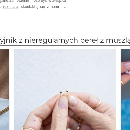
jalne zamówienie może być w związku
ce
rozmiaru
, skontaktuj się z nami - z
jnik z nieregularnych pereł z muszl