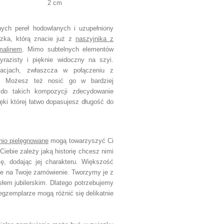
2 cm
nych pereł hodowlanych i uzupełniony
zka, którą znacie już z
naszyjnika z
malinem
. Mimo subtelnych elementów
yrazisty i pięknie widoczny na szyi.
izacjach, zwłaszcza w połączeniu z
. Możesz też nosić go w bardziej
 do takich kompozycji zdecydowanie
ęki której łatwo dopasujesz długość do
nio pielęgnowane
mogą towarzyszyć Ci
Ciebie zależy jaką historię chcesz nimi
ję, dodając jej charakteru. Większość
ie na Twoje zamówienie. Tworzymy je z
słem jubilerskim. Dlatego potrzebujemy
egzemplarze mogą różnić się delikatnie