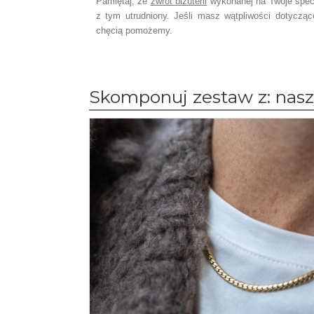
Pamiętaj, że
zwrot biżuterii
wykonanej na Twoje spec
z tym utrudniony. Jeśli masz wątpliwości dotyczą
chęcią pomożemy.
Skomponuj zestaw z: naszy