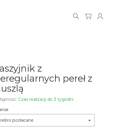
aszyjnik z
ieregularnych pereł z
uszlą
tępność:
Czas realizacji do 3 tygodni
riał
rebro pozłacane