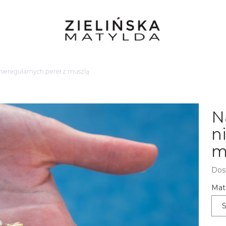
 nieregularnych pereł z muszlą
N
n
m
Dos
Mate
S