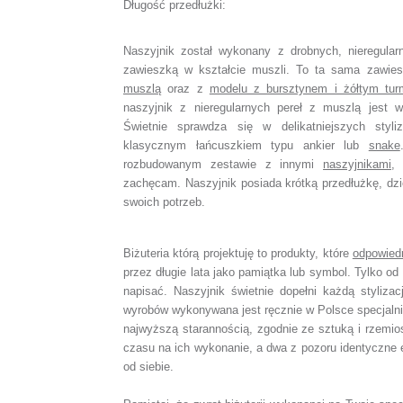
Długość przedłużki:
Naszyjnik został wykonany z drobnych, nieregular
zawieszką w kształcie muszli. To ta sama zawies
muszlą
oraz z
modelu z bursztynem i żółtym tur
naszyjnik z nieregularnych pereł z muszlą jest w
Świetnie sprawdza się w delikatniejszych styl
klasycznym łańcuszkiem typu ankier lub
snake
rozbudowanym zestawie z innymi
naszyjnikami
,
zachęcam. Naszyjnik posiada krótką przedłużkę, dzi
swoich potrzeb.
Biżuteria którą projektuję to produkty, które
odpowied
przez długie lata jako pamiątka lub symbol. Tylko od 
napisać. Naszyjnik świetnie dopełni każdą stylizac
wyrobów wykonywana jest ręcznie w Polsce specjaln
najwyższą starannością, zgodnie ze sztuką i rzemio
czasu na ich wykonanie, a dwa z pozoru identyczne 
od siebie.