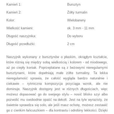
Kamień 1:
Bursztyn
Kamień 2:
Żółty turmalin
Kolor:
Wielobarwny
Wielkość kamieni:
ok. 3 mm - 11 mm
Długość naszyjnika:
Do wyboru
Długość przedłużki:
2 cm
Naszyjnik wykonany z bursztynów o płaskim, okrągłym kształcie,
które różnią się między sobą wielkością i kolorem - od miodowego
,
aż po ciepły koniak
. Poprzeplatane są z beżowymi nieregularnymi
bursztynami, które
dopełniają
małe żółte turmaliny.
Ta lekka
nieregularność sprawia, że całość wygląda bardzo naturalnie i
ciekawie – rytmiczna kompozycja przyciąga wzrok, ale nie
dominuje. Naszyjnik dostępny jest w różnych długościach, więc
możesz dopasować go do swojego stylu – nosić blisko szyi albo
pozwolić mu swobodnie opaść na dekolt. Jest na tyle wyrazisty, że
świetnie sprawdza się solo, ale jeśli masz ochotę, możesz zestawić
go z cienkim łańcuszkiem – dla kontrastu i odrobiny lekkości. Dzięki