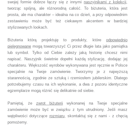
swojej formie dobrze łączy się z innymi
naszyjnikami z kolekcji
,
tworząc spójną, ale różnorodną całość. To biżuteria, która jest
prosta, ale ma charakter – idealna na co dzień, a przy odpowiednim
zestawieniu może być też ciekawym akcentem w bardziej
stylizowanych
lookach
.
Biżuteria którą projektuję to produkty, które
odpowiednio
pielęgnowane
mogą towarzyszyć Ci przez długie lata jako pamiątka
lub symbol. Tylko od Ciebie zależy jaką historię chcesz nimi
napisać. Naszyjnik świetnie dopełni każdą stylizację, dodając jej
charakteru. Większość wyrobów wykonywana jest ręcznie w Polsce
specjalnie na Twoje zamówienie. Tworzymy je z najwyższą
starannością, zgodnie ze sztuką i rzemiosłem jubilerskim. Dlatego
potrzebujemy czasu na ich wykonanie, a dwa z pozoru identyczne
egzemplarze mogą różnić się delikatnie od siebie.
Pamiętaj, że
zwrot biżuterii
wykonanej na Twoje specjalne
zamówienie może być w związku z tym utrudniony. Jeśli masz
wątpliwości dotyczące
rozmiaru
, skontaktuj się z nami - z chęcią
pomożemy.