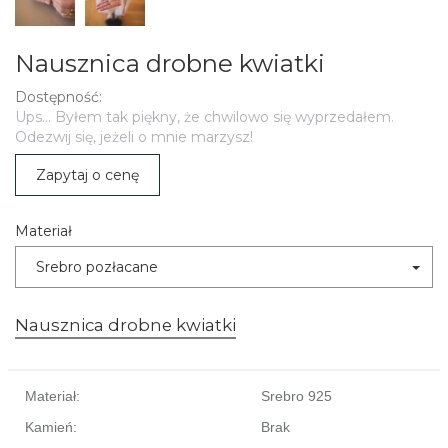
Nausznica drobne kwiatki
Dostępność:
Ups... Byłem tak piękny, że chwilowo się wyprzedałem.
Odezwij się, jeżeli o mnie marzysz!
Zapytaj o cenę
Materiał
Srebro pozłacane
Nausznica drobne kwiatki
Materiał:
Srebro 925
Kamień:
Brak