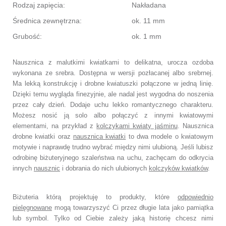
Rodzaj zapięcia:
Nakładana
Średnica zewnętrzna:
ok. 11 mm
Grubość:
ok. 1 mm
Nausznica z malutkimi kwiatkami to delikatna, urocza ozdoba
wykonana ze srebra. Dostępna w wersji pozłacanej albo srebrnej.
Ma lekką konstrukcję i drobne kwiatuszki połączone w jedną linię.
Dzięki temu wygląda finezyjnie, ale nadal jest wygodna do noszenia
przez cały dzień. Dodaje uchu lekko romantycznego charakteru.
Możesz nosić ją solo albo połączyć z innymi kwiatowymi
elementami, na przykład z
kolczykami kwiaty jaśminu
. Nausznica
drobne kwiatki oraz
nausznica kwiatki
to dwa modele o kwiatowym
motywie i naprawdę trudno wybrać między nimi ulubioną. Jeśli lubisz
odrobinę biżuteryjnego szaleństwa na uchu, zachęcam do odkrycia
innych
nausznic
i dobrania do nich ulubionych
kolczyków kwiatków
.
Biżuteria którą projektuję to produkty, które
odpowiednio
pielęgnowane
mogą towarzyszyć Ci przez długie lata jako pamiątka
lub symbol. Tylko od Ciebie zależy jaką historię chcesz nimi