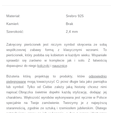
Materiał:
Srebro 925
Kamień:
Brak
Szerokość:
2,4 mm
Zakręcony pierścionek jest niczym symbol skręcenia ze sobą
współczesnej zabawy formą z klasycznymi wzorami. To
pierścionek, który podoba się kobietom w każdym wieku. Wspaniałe
sprawdzi się zarówno w komplecie jak i solo. Z łatwością
dopasujesz do niego
kolczyki
i
nausznicę
.
Biżuteria którą projektuję to produkty, które
odpowiednio
pielęgnowane
mogą towarzyszyć Ci przez długie lata jako pamiątka
lub symbol. Tylko od Ciebie zależy jaką historię chcesz nimi
napisać.Obrączka świetnie dopełni każdą stylizację, dodając jej
charakteru. Większość wyrobów wykonywana jest ręcznie w Polsce
specjalnie na Twoje zamówienie. Tworzymy je z najwyższą
starannością, zgodnie ze sztuką i rzemiosłem jubilerskim. Dlatego