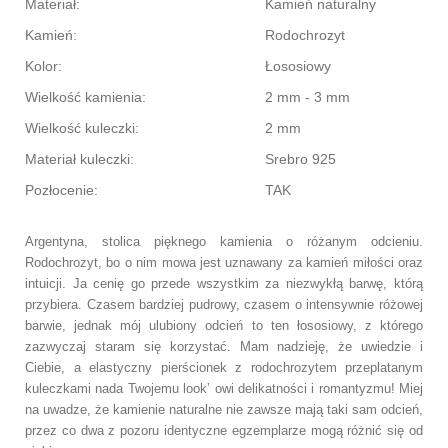
Materiał:
Kamień naturalny
Kamień:
Rodochrozyt
Kolor:
Łososiowy
Wielkość kamienia:
2 mm - 3 mm
Wielkość kuleczki:
2 mm
Materiał kuleczki:
Srebro 925
Pozłocenie:
TAK
Argentyna, stolica pięknego kamienia o różanym odcieniu.
Rodochrozyt, bo o nim mowa jest uznawany za kamień miłości oraz
intuicji. Ja cenię go przede wszystkim za niezwykłą barwę, którą
przybiera. Czasem bardziej pudrowy, czasem o intensywnie różowej
barwie, jednak mój ulubiony odcień to ten łososiowy, z którego
zazwyczaj staram się korzystać. Mam nadzieję, że uwiedzie i
Ciebie, a elastyczny pierścionek z rodochrozytem przeplatanym
kuleczkami nada Twojemu look’ owi delikatności i romantyzmu! Miej
na uwadze, że kamienie naturalne nie zawsze mają taki sam odcień,
przez co dwa z pozoru identyczne egzemplarze mogą różnić się od