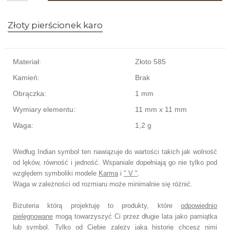
Złoty pierścionek karo
Materiał:
Złoto 585
Kamień:
Brak
Obrączka:
1 mm
Wymiary elementu:
11 mm x 11 mm
Waga:
1,2 g
Według Indian symbol ten nawiązuje do wartości takich jak wolność
od lęków, równość i jedność.
Wspaniale dopełniają go nie tylko pod
względem symboliki modele
Karma
i
" V "
.
Waga w zależności od rozmiaru może minimalnie się różnić.
Biżuteria którą projektuję to produkty, które
odpowiednio
pielęgnowane
mogą towarzyszyć Ci przez długie lata jako pamiątka
lub symbol.
Tylko od Ciebie zależy jaką historię chcesz nimi