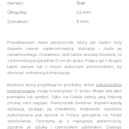
Kamień:
Brak
Obrączka:
2,5 mm
Szerokość:
9 mm
Przedstawiam Wam pierścionek, który jak żaden inny
dopełni nawet najskromniejszą stylizację i nada jej
niesamowitego charakteru. Jeśli lubisz okazałą biżuterię, to
z pewnością przypadnie Ci on do gustu. Połącz go z drugim
takim samym lub z innym ulubionym pierścionkiem, by
stworzyć unikatową kompozycję.
Biżuteria którą projektuję to produkty, które
odpowiednio
pielęgnowane
mogą towarzyszyć Ci przez długie lata jako
pamiątka lub symbol. Tylko od Ciebie zależy jaką historię
chcesz nimi napisać. Pierścionek świetnie dopełni każdą
stylizację, dodając jej charakteru. Większość wyrobów
wykonywana jest ręcznie w Polsce specjalnie na Twoje
zamówienie. Tworzymy je z najwyższą starannością,
zgodnie ze sztuką i rzemiosłem jubilerskim. Dlatego