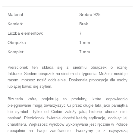
Materiał:
Srebro 925
Kamień:
Brak
Liczba elementów:
7
Obrączka:
1 mm
Komplet:
7 mm
P
ierścionek ten składa się z siedmiu obrączek o różnej
fakturze.
Siedem obrączek na siedem dni tygodnia.
Możesz nosić je
razem, możesz nosić oddzielnie.
Doskonała propozycja dla osoby
lubiącej bawić się stylem.
Biżuteria którą projektuję to produkty, które
odpowiednio
pielęgnowane
mogą towarzyszyć Ci przez długie lata jako pamiątka
lub symbol.
Tylko od Ciebie zależy jaką historię chcesz nimi
napisać.
Pierścionek świetnie dopełni każdą stylizację, dodając jej
charakteru.
Większość wyrobów wykonywana jest ręcznie w Polsce
specjalnie na Twoje zamówienie.
Tworzymy je z najwyższą