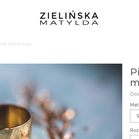
eroki młotkowany
P
m
Dos
Mate
S
Roz