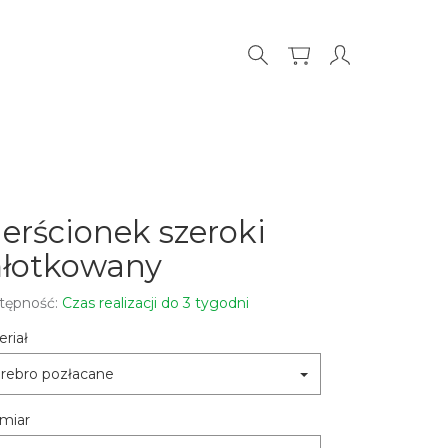
ierścionek szeroki
łotkowany
tępność:
Czas realizacji do 3 tygodni
riał
rebro pozłacane
miar