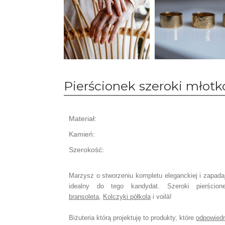
Pierścionek szeroki młot
Materiał:
Kamień:
Szerokość:
Marzysz o stworzeniu kompletu eleganckiej i zapadaj
idealny do tego kandydat. Szeroki pierśc
bransoleta
,
Kolczyki półkola
i voilà!
Biżuteria którą projektuję to produkty, które
odpowiedn