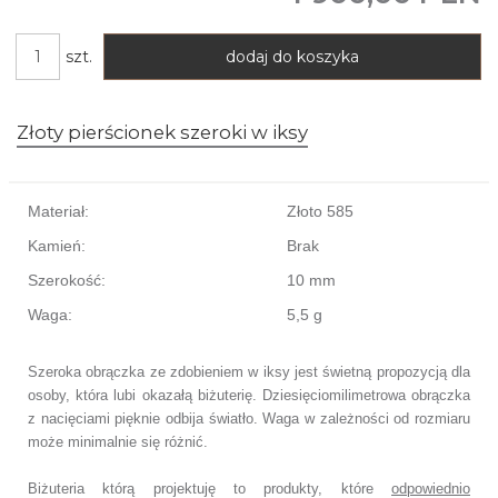
szt.
dodaj do koszyka
Złoty pierścionek szeroki w iksy
Materiał:
Złoto 585
Kamień:
Brak
Szerokość:
10 mm
Waga:
5,5 g
Szeroka obrączka ze zdobieniem w iksy
jest świetną propozycją dla
osoby,
która lubi okazałą biżuterię.
Dziesięciomilimetrowa obrączka
z nacięciami pięknie odbija światło.
Waga w zależności od rozmiaru
może minimalnie się różnić.
Biżuteria którą projektuję to produkty, które
odpowiednio