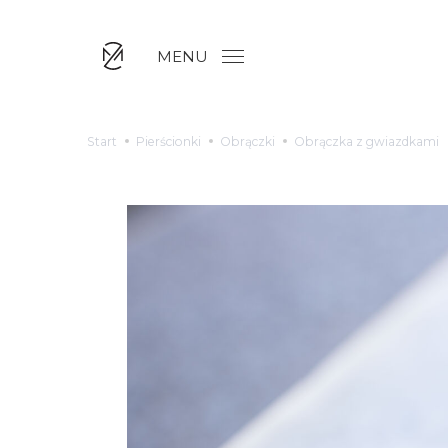
MENU
Start
Pierścionki
Obrączki
Obrączka z gwiazdkami