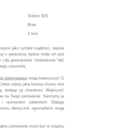
Srebro 925
Brak
2 mm
 innymi
jako symbol
mądrości, nadziei
zkę
z pewnością będzie miała ich pod
z cały gwiazdozbiór.
Stwierdzenie "dać
wego znaczenia.
io pielęgnowane
mogą towarzyszyć Ci
Ciebie zależy jaką historię chcesz nimi
ę, dodając jej charakteru.
Większość
nie na Twoje zamówienie.
Tworzymy je
 i rzemiosłem jubilerskim.
Dlatego
ozoru identyczne egzemplarze mogą
cjalne zamówienie
może być w związku