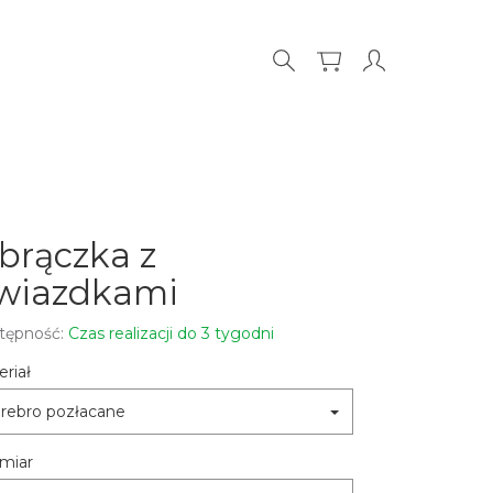
brączka z
wiazdkami
tępność:
Czas realizacji do 3 tygodni
riał
rebro pozłacane
miar