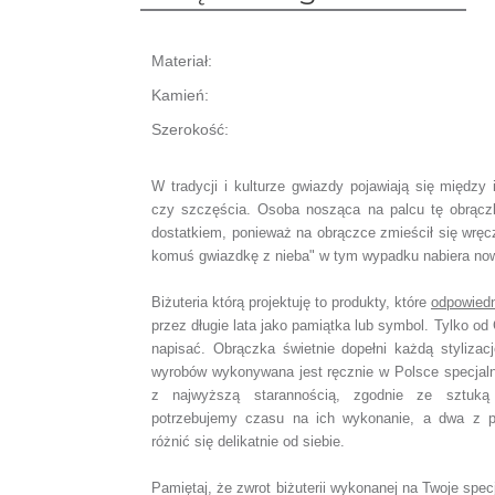
Materiał:
Kamień:
Szerokość:
W tradycji i kulturze gwiazdy pojawiają się między
czy szczęścia.
Osoba nosząca na palcu tę obrąc
dostatkiem,
ponieważ na obrączce zmieścił się wręc
komuś gwiazdkę z nieba" w tym wypadku nabiera no
Biżuteria którą projektuję to produkty, które
odpowiedn
przez długie lata jako pamiątka lub symbol.
Tylko od 
napisać.
Obrączka świetnie dopełni każdą stylizacj
wyrobów wykonywana jest ręcznie w Polsce specjal
z najwyższą starannością, zgodnie ze sztuką
potrzebujemy czasu na ich wykonanie,
a dwa z p
różnić się delikatnie od siebie.
Pamiętaj, że zwrot biżuterii wykonanej na Twoje spe