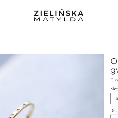
O
g
Dos
Mate
S
Roz