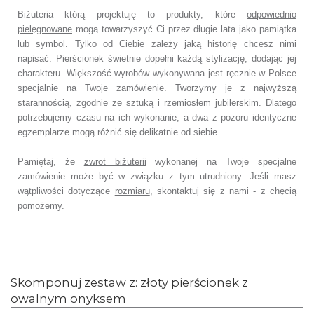
Biżuteria którą projektuję to produkty, które
odpowiednio
pielęgnowane
mogą towarzyszyć Ci przez długie lata jako pamiątka
lub symbol.
Tylko od Ciebie zależy jaką historię chcesz nimi
napisać.
Pierścionek świetnie dopełni każdą stylizację, dodając jej
charakteru.
Większość wyrobów wykonywana jest ręcznie w Polsce
specjalnie na Twoje zamówienie.
Tworzymy je z najwyższą
starannością, zgodnie ze sztuką i rzemiosłem jubilerskim.
Dlatego
potrzebujemy czasu na ich wykonanie,
a dwa z pozoru identyczne
egzemplarze mogą różnić się delikatnie od siebie.
Pamiętaj, że
zwrot biżuterii
wykonanej na Twoje specjalne
zamówienie
może być w związku z tym utrudniony. Jeśli masz
wątpliwości dotyczące
rozmiaru
,
skontaktuj się z nami - z chęcią
pomożemy.
Skomponuj zestaw z: złoty pierścionek z
owalnym onyksem