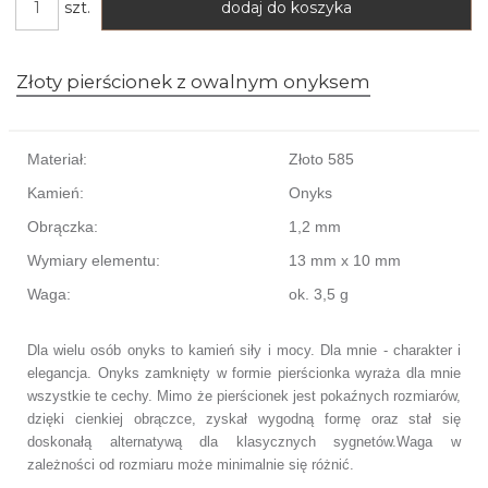
szt.
dodaj do koszyka
Złoty pierścionek z owalnym onyksem
Materiał:
Złoto 585
Kamień:
Onyks
Obrączka:
1,2 mm
Wymiary elementu:
13 mm x 10 mm
Waga:
ok. 3,5 g
Dla wielu osób onyks to kamień siły i mocy. Dla mnie - charakter i
elegancja. Onyks zamknięty w formie pierścionka wyraża dla mnie
wszystkie te cechy. Mimo że pierścionek jest pokaźnych rozmiarów,
dzięki cienkiej obrączce, zyskał wygodną formę oraz stał się
doskonałą alternatywą dla klasycznych sygnetów.Waga w
zależności od rozmiaru może minimalnie się różnić.