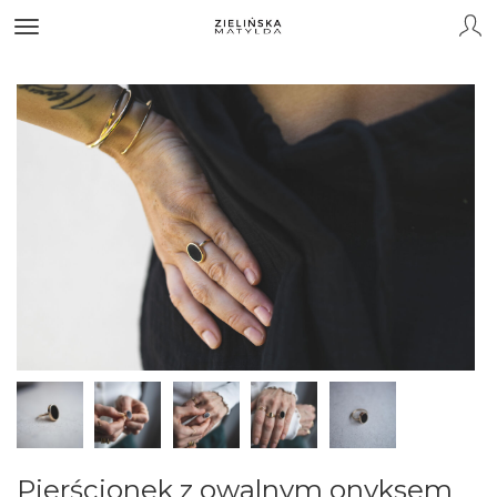
Pierścionek z owalnym onyksem