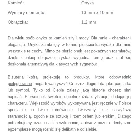
Kamień:
Onyks
Wymiary elementu:
13 mm x 10 mm
Obrączka:
1,2 mm
Dla wielu osób onyks to kamień siły i mocy. Dla mnie - charakter i
elegancja. Onyks zamknięty w formie pierścionka wyraża dla mnie
wszystkie te cechy. Mimo że pierścionek jest pokaźnych rozmiarów,
dzięki cienkiej obrączce, zyskał wygodną formę oraz stał się
doskonałą alternatywą dla klasycznych sygnetów.
Biżuteria którą projektuję to produkty, które
odpowiednio
pielęgnowane
mogą towarzyszyć Ci przez długie lata jako pamiątka
lub symbol.
Tylko od Ciebie zależy jaką historię chcesz nimi
napisać.
Pierścionek świetnie dopełni każdą stylizację, dodając jej
charakteru.
Większość wyrobów wykonywana jest ręcznie w Polsce
specjalnie na Twoje zamówienie.
Tworzymy je z najwyższą
starannością, zgodnie ze sztuką i rzemiosłem jubilerskim.
Dlatego
potrzebujemy czasu na ich wykonanie,
a dwa z pozoru identyczne
egzemplarze mogą różnić się delikatnie od siebie.