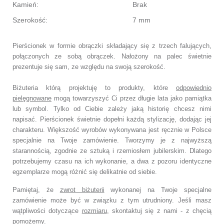
Kamień:
Brak
Szerokość:
7 mm
Pierścionek w formie obrączki składający się z trzech falujących,
połączonych ze sobą obrączek.
Nałożony na palec świetnie
prezentuje się sam, ze względu na swoją szerokość.
Biżuteria którą projektuję to produkty, które
odpowiednio
pielęgnowane
mogą towarzyszyć Ci przez długie lata jako pamiątka
lub symbol.
Tylko od Ciebie zależy jaką historię chcesz nimi
napisać.
Pierścionek świetnie dopełni każdą stylizację, dodając jej
charakteru.
Większość wyrobów wykonywana jest ręcznie w Polsce
specjalnie na Twoje zamówienie.
Tworzymy je z najwyższą
starannością, zgodnie ze sztuką i rzemiosłem jubilerskim.
Dlatego
potrzebujemy czasu na ich wykonanie,
a dwa z pozoru identyczne
egzemplarze mogą różnić się delikatnie od siebie.
Pamiętaj, że
zwrot biżuterii
wykonanej na Twoje specjalne
zamówienie
może być w związku z tym utrudniony. Jeśli masz
wątpliwości dotyczące
rozmiaru
,
skontaktuj się z nami - z chęcią
pomożemy.