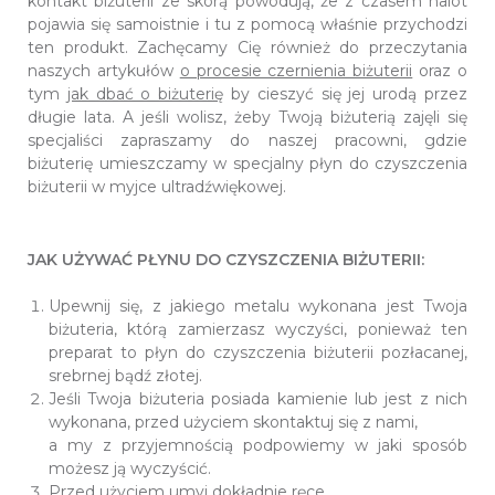
kontakt biżuterii ze skórą powodują, że z czasem nalot
pojawia się samoistnie i tu z pomocą właśnie przychodzi
ten produkt. Zachęcamy Cię również do przeczytania
naszych artykułów
o procesie czernienia biżuterii
oraz o
tym
jak dbać o biżuterię
by cieszyć się jej urodą przez
długie lata. A jeśli wolisz, żeby Twoją biżuterią zajęli się
specjaliści zapraszamy do naszej pracowni, gdzie
biżuterię umieszczamy w specjalny płyn do czyszczenia
biżuterii w myjce ultradźwiękowej.
JAK UŻYWAĆ PŁYNU DO CZYSZCZENIA BIŻUTERII:
Upewnij się, z jakiego metalu wykonana jest Twoja
biżuteria, którą zamierzasz wyczyści, ponieważ ten
preparat to płyn do czyszczenia biżuterii pozłacanej,
srebrnej bądź złotej.
Jeśli Twoja biżuteria posiada kamienie lub jest z nich
wykonana, przed użyciem skontaktuj się z nami,
a my z przyjemnością podpowiemy w jaki sposób
możesz ją wyczyścić.
Przed użyciem umyj dokładnie ręce.