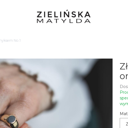
onyksem No.1
Z
o
Dos
Pro
spec
wymi
Mate
Z