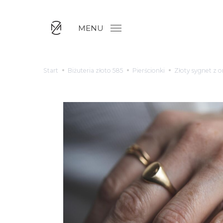
MENU
Start
Biżuteria złoto 585
Pierścionki
Złoty sygnet z 