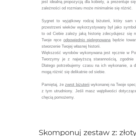
jest idealną propozycją dla kobiety, a prezentuje s
zależności od rozmiaru może minimalnie się różnić.
Sygnet to wyjątkowy rodzaj biżuterii, który sam
przestrzeni wieków wykorzystywany był jako symbo
to od Ciebie zależy jaką historię zdecydujesz się
Twoje ręce
odpowiednio pielęgnowana
będzie towar
stworzenie Twojej własnej historii.
Większość wyrobów wykonywana jest ręcznie w Pol
Tworzymy je z najwyższą starannością, zgodnie z
Dlatego potrzebujemy czasu na ich wykonanie,
a d
mogą różnić się delikatnie od siebie.
Pamiętaj, że
zwrot biżuterii
wykonanej na Twoje spec
z tym utrudniony. Jeśli masz wątpliwości dotyczą
chęcią pomożemy.
Skomponuj zestaw z: złot