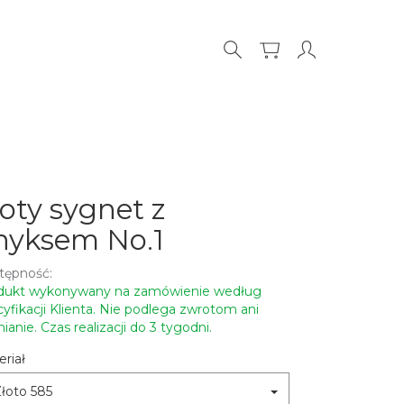
łoty sygnet z
nyksem No.1
tępność:
dukt wykonywany na zamówienie według
yfikacji Klienta. Nie podlega zwrotom ani
anie. Czas realizacji do 3 tygodni.
riał
łoto 585