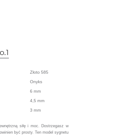
o.1
Złoto 585
Onyks
6 mm
4,5 mm
3 mm
wnętrzną siłę i moc. Dostrzegasz w
powinien być prosty. Ten model sygnetu