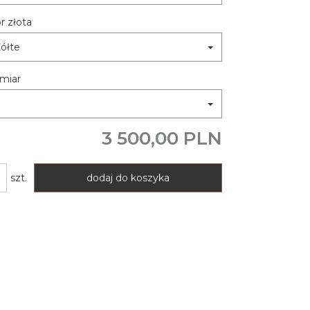
r złota
ółte
miar
3 500,00 PLN
szt.
dodaj do koszyka