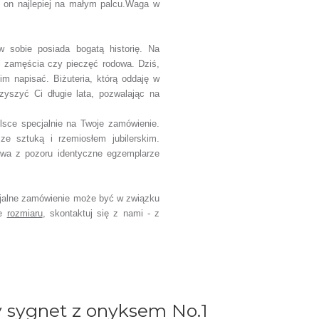
ię on najlepiej na małym palcu.Waga w
 w sobie posiada bogatą historię.
Na
l zamęścia czy pieczęć rodowa.
Dziś,
 nim napisać.
Biżuteria, którą oddaję w
zyszyć Ci długie lata, pozwalając na
sce specjalnie na Twoje zamówienie.
e sztuką i rzemiosłem jubilerskim.
wa z pozoru identyczne egzemplarze
jalne zamówienie
może być w związku
ce
rozmiaru
,
skontaktuj się z nami - z
y sygnet z onyksem No.1