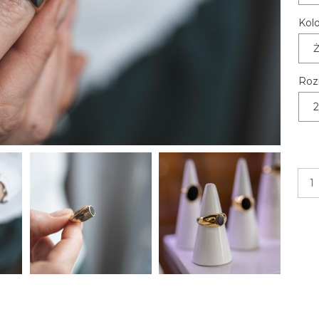
Kolo
Ż
Roz
2