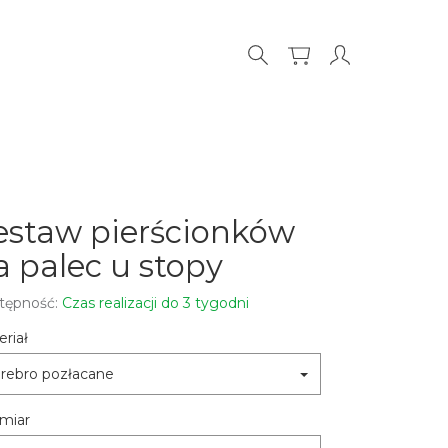
estaw pierścionków
a palec u stopy
tępność:
Czas realizacji do 3 tygodni
riał
rebro pozłacane
miar