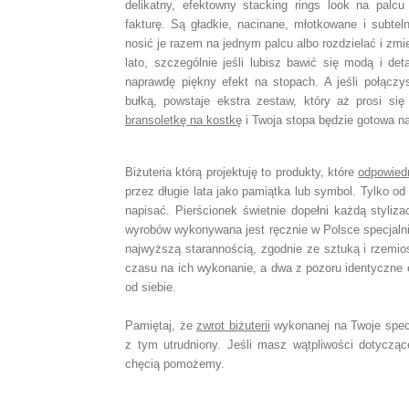
delikatny, efektowny stacking rings look na palc
fakturę. Są gładkie, nacinane, młotkowane i subte
nosić je razem na jednym palcu albo rozdzielać i zmi
lato, szczególnie jeśli lubisz bawić się modą i det
naprawdę piękny efekt na stopach. A jeśli połączy
bułką, powstaje ekstra zestaw, który aż prosi się
bransoletkę na kostkę
i Twoja stopa będzie gotowa na
Biżuteria którą projektuję to produkty, które
odpowied
przez długie lata jako pamiątka lub symbol. Tylko od 
napisać. Pierścionek świetnie dopełni każdą styliza
wyrobów wykonywana jest ręcznie w Polsce specjaln
najwyższą starannością, zgodnie ze sztuką i rzemio
czasu na ich wykonanie, a dwa z pozoru identyczne 
od siebie.
Pamiętaj, że
zwrot biżuterii
wykonanej na Twoje spec
z tym utrudniony. Jeśli masz wątpliwości dotyczą
chęcią pomożemy.