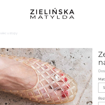
alec u stopy
Z
n
Dos
Mate
S
Roz