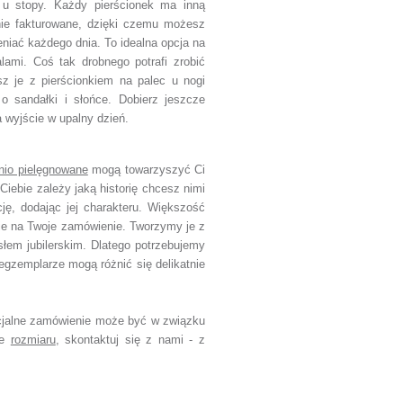
u u stopy. Każdy pierścionek ma inną
lnie fakturowane, dzięki czemu możesz
eniać każdego dnia. To idealna opcja na
alami. Coś tak drobnego potrafi zrobić
sz je z pierścionkiem na palec u nogi
 o sandałki i słońce. Dobierz jeszcze
 wyjście w upalny dzień.
nio pielęgnowane
mogą towarzyszyć Ci
Ciebie zależy jaką historię chcesz nimi
cję, dodając jej charakteru. Większość
ie na Twoje zamówienie. Tworzymy je z
słem jubilerskim. Dlatego potrzebujemy
egzemplarze mogą różnić się delikatnie
jalne zamówienie może być w związku
ce
rozmiaru
, skontaktuj się z nami - z