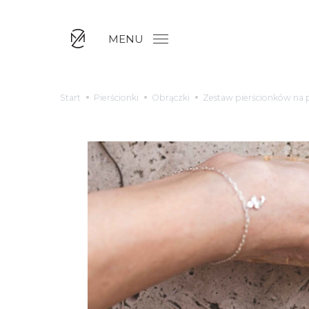
MENU
Start
Pierścionki
Obrączki
Zestaw pierścionków na p