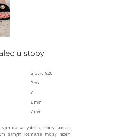
alec u stopy
Srebro 925
Brak
7
1 mm
7 mm
zycja dla wszystkich, którzy kochają
tym samym rozmiarze tworzy razem