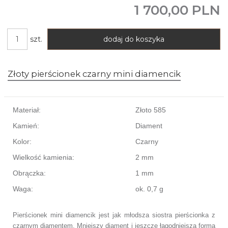
1 700,00 PLN
szt.
dodaj do koszyka
Złoty pierścionek czarny mini diamencik
Materiał:
Złoto 585
Kamień:
Diament
Kolor:
Czarny
Wielkość kamienia:
2 mm
Obrączka:
1 mm
Waga:
ok. 0,7 g
Pierścionek mini diamencik jest jak młodsza siostra pierścionka z
czarnym diamentem. Mniejszy diament i jeszcze łagodniejsza forma