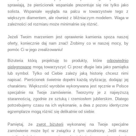
sprawiają, że pierścionek wspaniale prezentuje się nie tylko jako
solista. Wspaniale wygląda na palcu w towarzystwie tego z
większym diamentem, ale również z bliźniaczym modelem. Waga w
zależności od rozmiaru może minimalnie się różnić.
Jeżeli Twoim marzeniem jest oprawienie kamienia spoza naszej
oferty, koniecznie daj nam znać! Zrobimy co w naszej mocy, by
pomóc Ci w jego zrealizowaniu!
Biżuteria którą projektuję to produkty, które
odpowiednio
pielęgnowane
mogą towarzyszyć Ci przez długie lata jako pamiątka
lub symbol. Tylko od Ciebie zależy jaką historię chcesz nimi
napisać. Pierścionek świetnie dopełni każdą stylizację, dodając jej
charakteru. Większość wyrobów wykonywana jest ręcznie w Polsce
specjalnie na Twoje zamówienie. Tworzymy je z najwyższą
starannością, zgodnie ze sztuką i rzemiosłem jubilerskim. Dlatego
potrzebujemy czasu na ich wykonanie, a dwa z pozoru identyczne
egzemplarze mogą różnić się delikatnie od siebie.
Pamiętaj, że
zwrot biżuterii
wykonanej na Twoje specjalne
zamówienie może być w związku z tym utrudniony. Jeśli masz