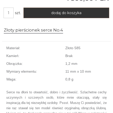
szt.
dodaj do koszyka
Złoty pierścionek serce No.4
Materiał:
Złoto 585
Kamień:
Brak
Obrączka:
1,2 mm
Wymiary elementu:
11 mm x 10 mm
Waga:
0,8 g
Serce na dłoni to otwartość, dobro i życzliwość. Szlachetne cechy
uczynnych i szczerych osób, które mnie otaczają, stały się
inspiracją dla tej niezwykłej ozdoby. Pssst. Muszę Ci powiedzieć, że
nie raz stawał się ten model również oryginalną obrączką ślubną.