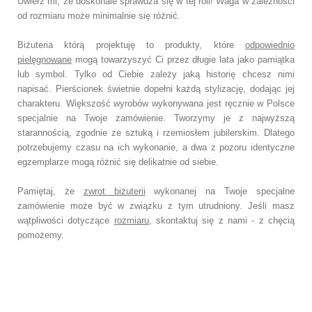
Uwierz mi, że doskonale sprawdza się w tej roli!
Waga w zależności
od rozmiaru może minimalnie się różnić.
Biżuteria którą projektuję to produkty, które
odpowiednio
pielęgnowane
mogą towarzyszyć Ci przez długie lata jako pamiątka
lub symbol. Tylko od Ciebie zależy jaką historię chcesz nimi
napisać. Pierścionek świetnie dopełni każdą stylizację, dodając jej
charakteru. Większość wyrobów wykonywana jest ręcznie w Polsce
specjalnie na Twoje zamówienie. Tworzymy je z najwyższą
starannością, zgodnie ze sztuką i rzemiosłem jubilerskim. Dlatego
potrzebujemy czasu na ich wykonanie, a dwa z pozoru identyczne
egzemplarze mogą różnić się delikatnie od siebie.
Pamiętaj, że
zwrot biżuterii
wykonanej na Twoje specjalne
zamówienie może być w związku z tym utrudniony. Jeśli masz
wątpliwości dotyczące
rozmiaru
, skontaktuj się z nami - z chęcią
pomożemy.