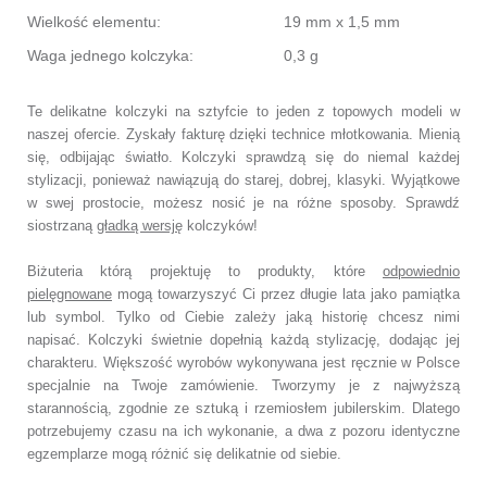
Wielkość elementu:
19 mm x 1,5 mm
Waga jednego kolczyka:
0,3 g
Te delikatne kolczyki na sztyfcie to jeden z topowych modeli w
naszej ofercie. Zyskały fakturę dzięki technice młotkowania. Mienią
się, odbijając światło. Kolczyki sprawdzą się do niemal każdej
stylizacji, ponieważ nawiązują do starej, dobrej, klasyki. Wyjątkowe
w swej prostocie, możesz nosić je na różne sposoby. Sprawdź
siostrzaną
gładką wersję
kolczyków!
Biżuteria którą projektuję to produkty, które
odpowiednio
pielęgnowane
mogą towarzyszyć Ci przez długie lata jako pamiątka
lub symbol.
Tylko od Ciebie zależy jaką historię chcesz nimi
napisać.
Kolczyki świetnie dopełnią każdą stylizację, dodając jej
charakteru.
Większość wyrobów wykonywana jest ręcznie w Polsce
specjalnie na Twoje zamówienie.
Tworzymy je z najwyższą
starannością, zgodnie ze sztuką i rzemiosłem jubilerskim.
Dlatego
potrzebujemy czasu na ich wykonanie,
a dwa z pozoru identyczne
egzemplarze mogą różnić się delikatnie od siebie.