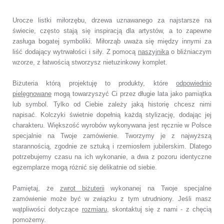
Urocze listki miłorzębu, drzewa uznawanego za najstarsze na
świecie, często stają się inspiracją dla artystów, a to zapewne
zasługa bogatej symboliki. Miłorząb uważa się między innymi za
liść dodający wytrwałości i siły. Z pomocą
naszyjnika
o bliźniaczym
wzorze, z łatwością stworzysz nietuzinkowy komplet.
Biżuteria którą projektuję to produkty, które
odpowiednio
pielęgnowane
mogą towarzyszyć Ci przez długie lata jako pamiątka
lub symbol.
Tylko od Ciebie zależy jaką historię chcesz nimi
napisać.
Kolczyki świetnie dopełnią każdą stylizację, dodając jej
charakteru.
Większość wyrobów wykonywana jest ręcznie w Polsce
specjalnie na Twoje zamówienie.
Tworzymy je z najwyższą
starannością, zgodnie ze sztuką i rzemiosłem jubilerskim.
Dlatego
potrzebujemy czasu na ich wykonanie,
a dwa z pozoru identyczne
egzemplarze mogą różnić się delikatnie od siebie.
Pamiętaj, że
zwrot biżuterii
wykonanej na Twoje specjalne
zamówienie
może być w związku z tym utrudniony. Jeśli masz
wątpliwości dotyczące
rozmiaru
,
skontaktuj się z nami - z chęcią
pomożemy.