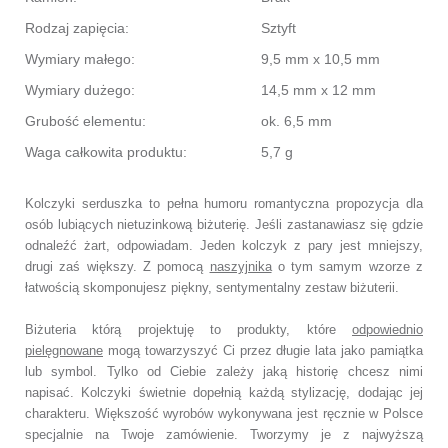
Rodzaj zapięcia:
Sztyft
Wymiary małego:
9,5 mm x 10,5 mm
Wymiary dużego:
14,5 mm x 12 mm
Grubość elementu:
ok. 6,5 mm
Waga całkowita produktu:
5,7 g
Kolczyki serduszka to pełna humoru romantyczna propozycja dla
osób lubiących nietuzinkową biżuterię. Jeśli zastanawiasz się gdzie
odnaleźć żart, odpowiadam. Jeden kolczyk z pary jest mniejszy,
drugi zaś większy. Z pomocą
naszyjnika
o tym samym wzorze z
łatwością skomponujesz piękny, sentymentalny zestaw biżuterii.
Biżuteria którą projektuję to produkty, które
odpowiednio
pielęgnowane
mogą towarzyszyć Ci przez długie lata jako pamiątka
lub symbol. Tylko od Ciebie zależy jaką historię chcesz nimi
napisać. Kolczyki świetnie dopełnią każdą stylizację, dodając jej
charakteru. Większość wyrobów wykonywana jest ręcznie w Polsce
specjalnie na Twoje zamówienie. Tworzymy je z najwyższą