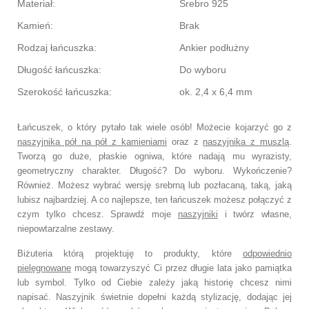
Materiał:
Srebro 925
Kamień:
Brak
Rodzaj łańcuszka:
Ankier podłużny
Długość łańcuszka:
Do wyboru
Szerokość łańcuszka:
ok. 2,4 x 6,4 mm
Łańcuszek, o który pytało tak wiele osób! Możecie kojarzyć go z
naszyjnika pół na pół z kamieniami
oraz z
naszyjnika z muszlą
.
Tworzą go duże, płaskie ogniwa, które nadają mu wyrazisty,
geometryczny charakter. Długość? Do wyboru. Wykończenie?
Również. Możesz wybrać wersję srebrną lub pozłacaną, taką, jaką
lubisz najbardziej. A co najlepsze, ten łańcuszek możesz połączyć z
czym tylko chcesz. Sprawdź moje
naszyjniki
i twórz własne,
niepowtarzalne zestawy.
Biżuteria którą projektuję to produkty, które
odpowiednio
pielęgnowane
mogą towarzyszyć Ci przez długie lata jako pamiątka
lub symbol. Tylko od Ciebie zależy jaką historię chcesz nimi
napisać. Naszyjnik świetnie dopełni każdą stylizację, dodając jej