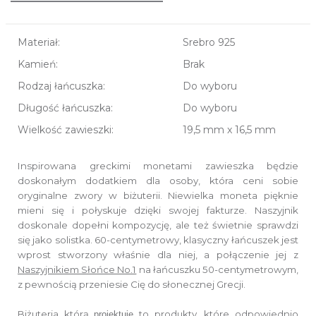
Materiał:
Srebro 925
Kamień:
Brak
Rodzaj łańcuszka:
Do wyboru
Długość łańcuszka:
Do wyboru
Wielkość zawieszki:
19,5 mm x 16,5 mm
Inspirowana greckimi monetami zawieszka będzie
doskonałym dodatkiem dla osoby, która ceni sobie
oryginalne zwory w biżuterii. Niewielka moneta pięknie
mieni się i połyskuje dzięki swojej fakturze. Naszyjnik
doskonale dopełni kompozycję, ale też świetnie sprawdzi
się jako solistka. 60-centymetrowy, klasyczny łańcuszek jest
wprost stworzony właśnie dla niej, a połączenie jej z
Naszyjnikiem Słońce No.1
na łańcuszku 50-centymetrowym,
z pewnością przeniesie Cię do słonecznej Grecji.
Biżuteria którą
to produkty, które
odpowiednio
projektuję