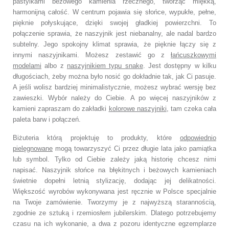
pastylkami beżowego kamienia rzecznego, tworząc miękką,
harmonijną całość. W centrum pojawia się słońce, wypukłe, pełne,
pięknie połyskujące, dzięki swojej gładkiej powierzchni. To
połączenie sprawia, że naszyjnik jest niebanalny, ale nadal bardzo
subtelny. Jego spokojny klimat sprawia, że pięknie łączy się z
innymi naszyjnikami. Możesz zestawić go z
łańcuszkowymi
modelami
albo z
naszyjnikiem typu snake
. Jest dostępny w kilku
długościach, żeby można było nosić go dokładnie tak, jak Ci pasuje.
A jeśli wolisz bardziej minimalistycznie, możesz wybrać wersję bez
zawieszki. Wybór należy do Ciebie. A po więcej naszyjników z
kamieni zapraszam do zakładki
kolorowe naszyjniki
, tam czeka cała
paleta barw i połączeń.
Biżuteria którą projektuję to produkty, które
odpowiednio
pielęgnowane
mogą towarzyszyć Ci przez długie lata jako pamiątka
lub symbol. Tylko od Ciebie zależy jaką historię chcesz nimi
napisać. Naszyjnik słońce na błękitnych i beżowych kamieniach
świetnie dopełni letnią stylizację, dodając jej delikatności.
Większość wyrobów wykonywana jest ręcznie w Polsce specjalnie
na Twoje zamówienie. Tworzymy je z najwyższą starannością,
zgodnie ze sztuką i rzemiosłem jubilerskim. Dlatego potrzebujemy
czasu na ich wykonanie, a dwa z pozoru identyczne egzemplarze