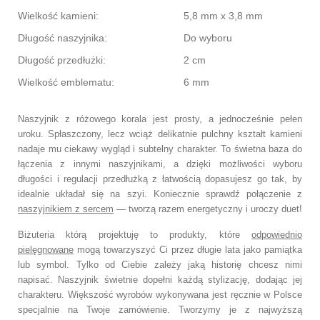
Wielkość kamieni:
5,8 mm x 3,8 mm
Długość naszyjnika:
Do wyboru
Długość przedłużki:
2 cm
Wielkość emblematu:
6 mm
Naszyjnik z różowego korala jest prosty, a jednocześnie pełen
uroku. Spłaszczony, lecz wciąż delikatnie pulchny kształt kamieni
nadaje mu ciekawy wygląd i subtelny charakter. To świetna baza do
łączenia z innymi naszyjnikami, a dzięki możliwości wyboru
długości i regulacji przedłużką z łatwością dopasujesz go tak, by
idealnie układał się na szyi. Koniecznie sprawdź połączenie z
naszyjnikiem z sercem
— tworzą razem energetyczny i uroczy duet!
Biżuteria którą projektuję to produkty, które
odpowiednio
pielęgnowane
mogą towarzyszyć Ci przez długie lata jako pamiątka
lub symbol. Tylko od Ciebie zależy jaką historię chcesz nimi
napisać. Naszyjnik świetnie dopełni każdą stylizację, dodając jej
charakteru. Większość wyrobów wykonywana jest ręcznie w Polsce
specjalnie na Twoje zamówienie. Tworzymy je z najwyższą