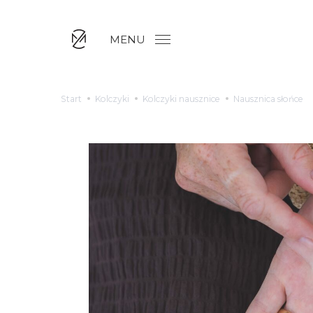
MENU
Start
Kolczyki
Kolczyki nausznice
Nausznica słońce