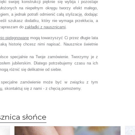
ęki swojej konstrukcji pięknie się wybija i pozostaje
ułożonych na niepełnym okręgu tworzy efekt małego,
zgiem, a jednak potrafi odmienić całą stylizację, dodając
, jeśli szukasz dodatku, który nie wymaga przekłucia, a
j zapraszam do
zakładki z nausznicami
.
nio pielęgnowane
mogą towarzyszyć Ci przez długie lata
jaką historię chcesz nimi napisać. Nausznice świetnie
lsce specjalnie na Twoje zamówienie. Tworzymy je z
osłem jubilerskim. Dlatego potrzebujemy czasu na ich
gą różnić się delikatnie od siebie.
specjalne zamówienie może być w związku z tym
ru
, skontaktuj się z nami - z chęcią pomożemy.
znica słońce