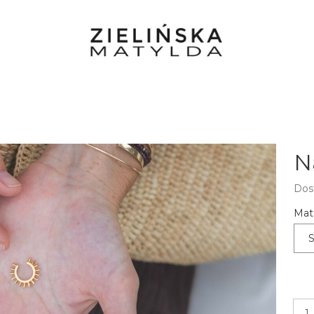
N
Dos
Mate
S