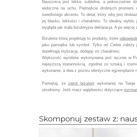
Nausznica jest lekka, subtelna, a jednocześnie dzi
widoczna na uchu. Piętnaście drobnych promieni 
świetlistego akcentu. To detal, który niby jest drobia
jej blasku, lekkości i charakteru. To idealny wybór
wygląda jak mała biżuteryjna deklaracja. A po więce
Biżuteria którą projektuję to produkty, które
odpowied
jako pamiątka lub symbol. Tylko od Ciebie zależy 
dopełniają stylizację, dodając im charakteru.
Większość wyrobów wykonywana jest ręcznie w Po
najwyższą starannością, zgodnie ze sztuką i rzemi
wykonanie, a dwa z pozoru identyczne egzemplarze mo
Pamiętaj, że
zwrot biżuterii
wykonanej na Twoje 
utrudniony. Jeśli masz wątpliwości dotyczące
rozmia
Skomponuj zestaw z: naus