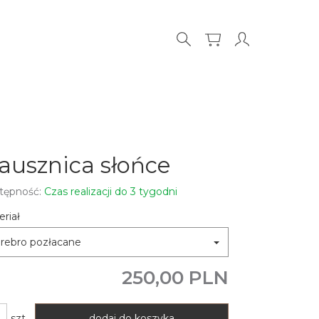
ausznica słońce
tępność:
Czas realizacji do 3 tygodni
riał
rebro pozłacane
250,00 PLN
szt.
dodaj do koszyka