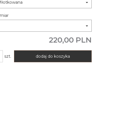
Młotkowana
miar
220,00 PLN
szt.
dodaj do koszyka