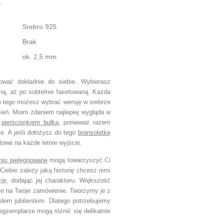
Srebro 925
Brak
ok. 2,5 mm
wać dokładnie do siebie. Wybierasz
ną, aż po subtelnie fasetowaną. Każda
 Do tego możesz wybrać wersję w srebrze
zień. Moim zdaniem najlepiej wygląda w
z
pierścionkiem bułką
, ponieważ razem
ce. A jeśli dołożysz do tego
bransoletkę
towe na każde letnie wyjście.
nio pielęgnowane
mogą towarzyszyć Ci
Ciebie zależy jaką historię chcesz nimi
cję, dodając jej charakteru. Większość
ie na Twoje zamówienie. Tworzymy je z
słem jubilerskim. Dlatego potrzebujemy
egzemplarze mogą różnić się delikatnie