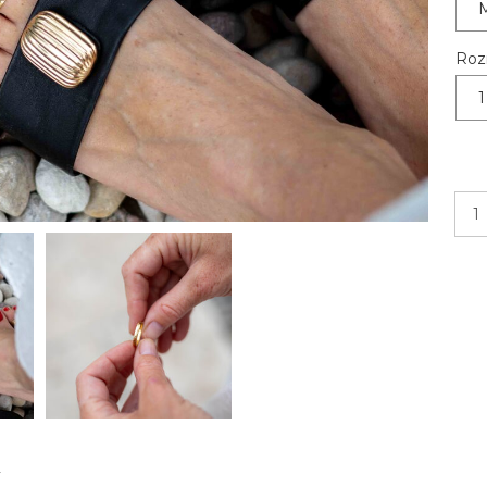
Roz
1
y