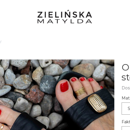
y
O
s
Dos
Mate
S
Fakt