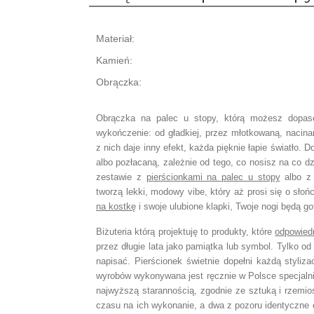
Materiał:
Kamień:
Obrączka:
Obrączka na palec u stopy, którą możesz dopaso
wykończenie: od gładkiej, przez młotkowaną, nacina
z nich daje inny efekt, każda pięknie łapie światło.
albo pozłacaną, zależnie od tego, co nosisz na co d
zestawie z
pierścionkami na palec u stopy
albo 
tworzą lekki, modowy vibe, który aż prosi się o słoń
na kostkę
i swoje ulubione klapki, Twoje nogi będą go
Biżuteria którą projektuję to produkty, które
odpowied
przez długie lata jako pamiątka lub symbol. Tylko od 
napisać. Pierścionek świetnie dopełni każdą styliza
wyrobów wykonywana jest ręcznie w Polsce specjaln
najwyższą starannością, zgodnie ze sztuką i rzemio
czasu na ich wykonanie, a dwa z pozoru identyczne 