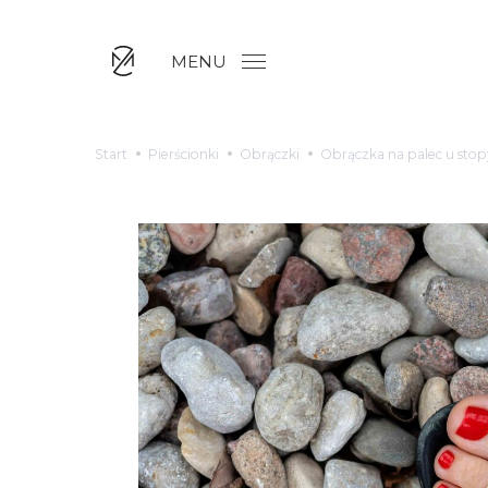
MENU
Start
Pierścionki
Obrączki
Obrączka na palec u stop