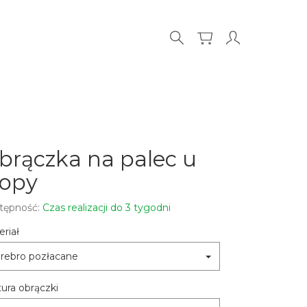
brączka na palec u
topy
tępność:
Czas realizacji do 3 tygodni
riał
rebro pozłacane
ura obrączki