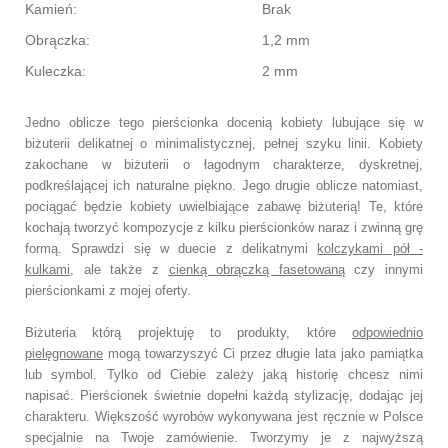
Kamień:
Brak
Obrączka:
1,2 mm
Kuleczka:
2 mm
Jedno oblicze tego pierścionka docenią kobiety lubujące się w
biżuterii delikatnej o minimalistycznej, pełnej szyku linii. Kobiety
zakochane w biżuterii o łagodnym charakterze, dyskretnej,
podkreślającej ich naturalne piękno. Jego drugie oblicze natomiast,
pociągać będzie kobiety uwielbiające zabawę biżuterią! Te, które
kochają tworzyć kompozycje z kilku pierścionków naraz i zwinną grę
formą. Sprawdzi się w duecie z delikatnymi
kolczykami pół -
kulkami
, ale także z
cienką obrączką fasetowaną
czy innymi
pierścionkami z mojej oferty.
Biżuteria którą projektuję to produkty, które
odpowiednio
pielęgnowane
mogą towarzyszyć Ci przez długie lata jako pamiątka
lub symbol. Tylko od Ciebie zależy jaką historię chcesz nimi
napisać. Pierścionek świetnie dopełni każdą stylizację, dodając jej
charakteru. Większość wyrobów wykonywana jest ręcznie w Polsce
specjalnie na Twoje zamówienie. Tworzymy je z najwyższą