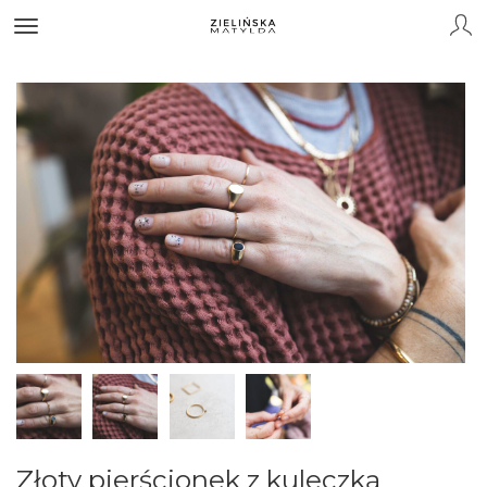
Złoty pierścionek z kuleczką