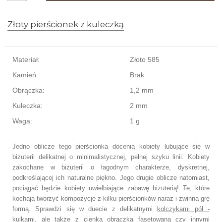
Złoty pierścionek z kuleczką
Materiał:
Złoto 585
Kamień:
Brak
Obrączka:
1,2 mm
Kuleczka:
2 mm
Waga:
1 g
Jedno oblicze tego pierścionka docenią kobiety lubujące się w
biżuterii delikatnej o minimalistycznej, pełnej szyku linii. Kobiety
zakochane w biżuterii o łagodnym charakterze, dyskretnej,
podkreślającej ich naturalne piękno. Jego drugie oblicze natomiast,
pociągać będzie kobiety uwielbiające zabawę biżuterią! Te, które
kochają tworzyć kompozycje z kilku pierścionków naraz i zwinną grę
formą. Sprawdzi się w duecie z delikatnymi
kolczykami pół -
kulkami
, ale także z
cienką obrączką fasetowaną
czy innymi