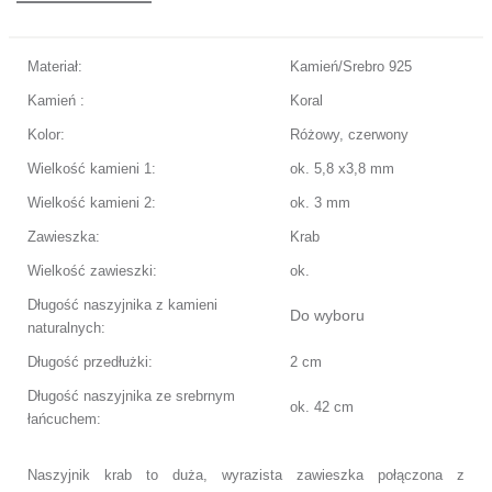
Materiał:
Kamień/Srebro 925
Kamień :
Koral
Kolor:
Różowy, czerwony
Wielkość kamieni 1:
ok. 5,8 x3,8 mm
Wielkość kamieni 2:
ok. 3 mm
Zawieszka:
Krab
Wielkość zawieszki:
ok.
Długość naszyjnika z kamieni
Do wyboru
naturalnych:
Długość przedłużki:
2 cm
Długość naszyjnika ze srebrnym
ok. 42 cm
łańcuchem:
Naszyjnik krab to duża, wyrazista zawieszka połączona z