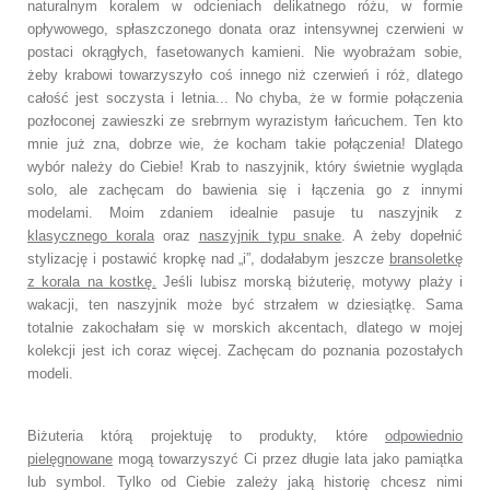
naturalnym koralem w odcieniach delikatnego różu, w formie
opływowego, spłaszczonego donata oraz intensywnej czerwieni w
postaci okrągłych, fasetowanych kamieni. Nie wyobrażam sobie,
żeby krabowi towarzyszyło coś innego niż czerwień i róż, dlatego
całość jest soczysta i letnia... No chyba, że w formie połączenia
pozłoconej zawieszki ze srebrnym wyrazistym łańcuchem. Ten kto
mnie już zna, dobrze wie, że kocham takie połączenia! Dlatego
wybór należy do Ciebie! Krab to naszyjnik, który świetnie wygląda
solo, ale zachęcam do bawienia się i łączenia go z innymi
modelami. Moim zdaniem idealnie pasuje tu naszyjnik z
klasycznego korala
oraz
naszyjnik typu snake
. A żeby dopełnić
stylizację i postawić kropkę nad „i”, dodałabym jeszcze
bransoletkę
z korala na kostkę.
Jeśli lubisz morską biżuterię, motywy plaży i
wakacji, ten naszyjnik może być strzałem w dziesiątkę. Sama
totalnie zakochałam się w morskich akcentach, dlatego w mojej
kolekcji jest ich coraz więcej. Zachęcam do poznania pozostałych
modeli.
Biżuteria którą projektuję to produkty, które
odpowiednio
pielęgnowane
mogą towarzyszyć Ci przez długie lata jako pamiątka
lub symbol. Tylko od Ciebie zależy jaką historię chcesz nimi