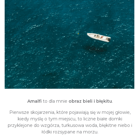
Amalfi
to dla mnie
obraz bieli i błękitu
.
Pierwsze skojarzenia, które pojawiają się w mojej głowie,
kiedy myślę o tym miejscu, to liczne białe domki
przyklejone do wzgórza, turkusowa woda, błękitne niebo i
łódki rozsypane na morzu.